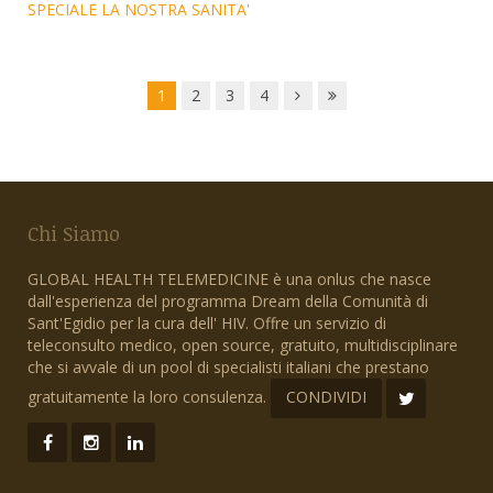
SPECIALE LA NOSTRA SANITA'
1
2
3
4
Chi Siamo
GLOBAL HEALTH TELEMEDICINE è una onlus che nasce
dall'esperienza del programma Dream della Comunità di
Sant'Egidio per la cura dell' HIV. Offre un servizio di
teleconsulto medico, open source, gratuito, multidisciplinare
che si avvale di un pool di specialisti italiani che prestano
gratuitamente la loro consulenza.
CONDIVIDI